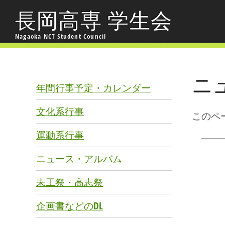
長岡高専 学生会
Nagaoka NCT Student Council
ニ
年間行事予定・カレンダー
文化系行事
このペ
運動系行事
ニュース・アルバム
未工祭・高志祭
企画書などのDL